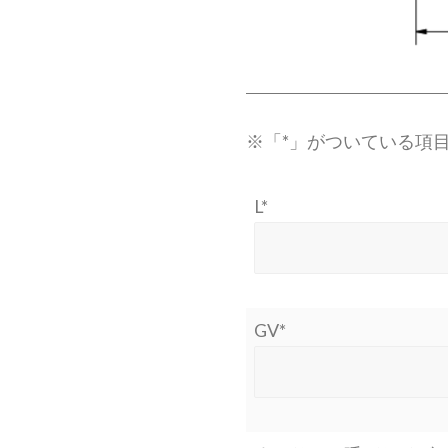
※「*」がついている項
L*
GV*