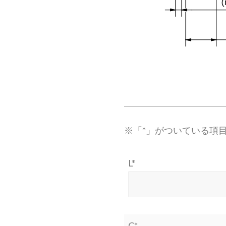
※「*」がついている項
L*
C*