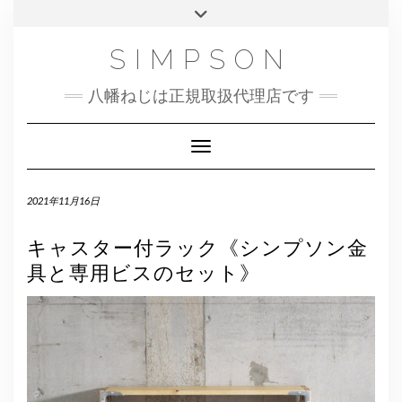
Skip
Toggle
to
header
content
SIMPSON
八幡ねじは正規取扱代理店です
Toggle Navigation
2021年11月16日
キャスター付ラック《シンプソン金
具と専用ビスのセット》