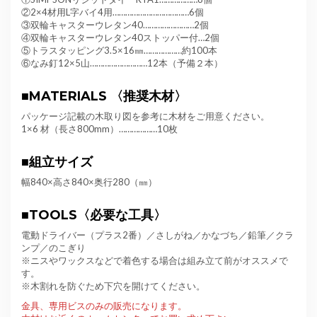
②2×4材用L字バイ4用………………
…
…
…
………6個
③双輪キャスターウレタン40………
…
…
………2個
④双輪キャスターウレタン40ストッパー付…2個
⑤トラスタッピング3.5×16㎜………………約100本
⑥なみ釘12×5山………………………12本（予備２本）
■MATERIALS 〈推奨木材〉
パッケージ記載の木取り図を参考に木材をご用意ください。
1×6 材（長さ800mm）………………10枚
■
組立サイズ
幅840×高さ840×奥行280（㎜）
■
TOOLS〈必要な工具〉
電動ドライバー（プラス2番）／さしがね／かなづち／鉛筆／クラ
ンプ／のこぎり
※ニスやワックスなどで着色する場合は組み立て前がオススメで
す。
※木割れを防ぐため下穴を開けてください。
金具、専用ビスのみの販売になります。