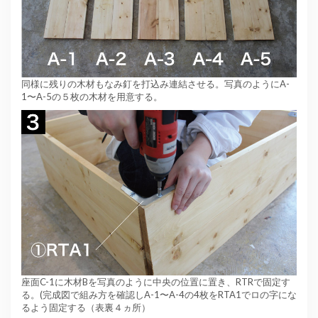
同様に残りの木材もなみ釘を打込み連結させる。写真のようにA-
1〜A-5の５枚の木材を用意する。
座面C-1に木材Bを写真のように中央の位置に置き、RTRで固定す
る。(完成図で組み方を確認しA-1〜A-4の4枚をRTA1でロの字にな
るよう固定する（表裏４ヵ所）