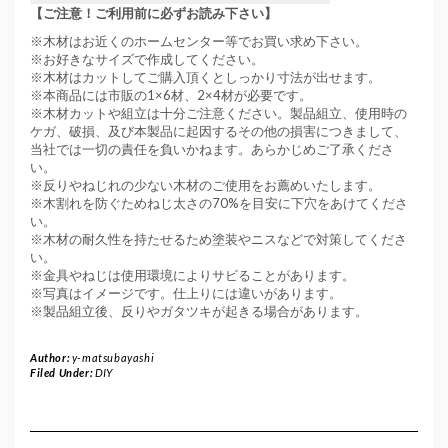
【ご注意！ご利用前に必ずお読み下さい】
※木材はお近くのホームセンター等でお買い求め下さい。
※お好きなサイズで作成してください。
※木材はカットしてご購入頂くとしっかり寸法が出せます。
※本商品には市販の1×6材、2×4材が必要です。
※木材カットや組立は十分ご注意ください。製品組立、使用時の
ケガ、破損、及び本製品に起因するその他の損害につきまして、
当社では一切の責任を負いかねます。あらかじめご了承くださ
い。
※反りやねじれの少ない木材のご使用をお薦めいたします。
※木割れを防ぐためねじ太さの70%を目安に下穴をあけてくださ
い。
※木材の耐久性を持たせるため塗装やニスなどで対策してくださ
い。
※金具やねじは使用環境によりサビることがあります。
※写真はイメージです。仕上りには違いがあります。
※製品組立後、反りやガタツキが起きる場合があります。
Author:
y-matsubayashi
Filed Under:
DIY