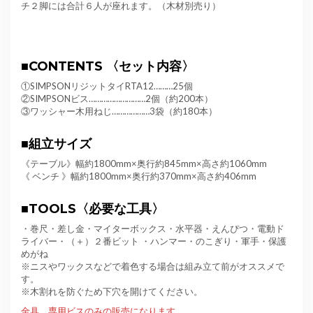
チ２脚には合計６人が座れます。（木材別売り）
■CONTENTS 〈セット内容〉
①SIMPSONリジットタイ
RTA12………25個
②
SIMPSONビス………
…
…
…
………2個（約200本）
③ワッシャー木用ねじ…………
……3袋（約180本）
■
組立サイズ
《テーブル
》幅約1800mm×奥行約845mm×高さ約1060mm
《 ベンチ
》幅約1800mm×奥行約370mm×高さ約406mm
■
TOOLS〈必要な工具〉
・巻尺・差し金・マイターボックス・水平器・えんぴつ・電動ド
ライバー・（＋）２番ビット ・ハンマー・のこぎり・軍手・保護
めがね
※ニスやワックスなどで着色する場合は組み立て前がオススメで
す。
※木割れを防ぐため下穴を開けてください。
金具、専用ビスのみの販売になります。