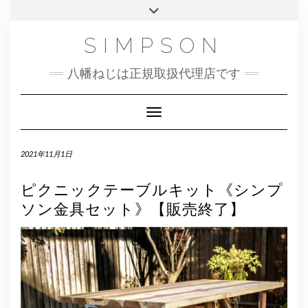
Skip
Toggle
to
header
content
SIMPSON
八幡ねじは正規取扱代理店です
Toggle Navigation
2021年11月1日
ピクニックテーブルキット《シンプ
ソン金具セット》【販売終了】