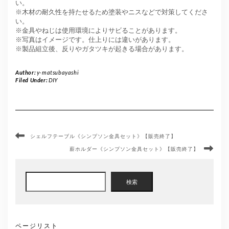
い。
※木材の耐久性を持たせるため塗装やニスなどで対策してくださ
い。
※金具やねじは使用環境によりサビることがあります。
※写真はイメージです。仕上りには違いがあります。
※製品組立後、反りやガタツキが起きる場合があります。
Author:
y-matsubayashi
Filed Under:
DIY
シェルフテーブル《シンプソン金具セット》【販売終了】
薪ホルダー《シンプソン金具セット》【販売終了】
検
検索
索
ページリスト